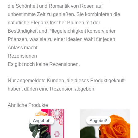
die Schönheit und Romantik von Rosen auf
unbestimmte Zeit zu genießen. Sie kombinieren die
natürliche Eleganz frischer Blumen mit der
Beständigkeit und Pflegeleichtigkeit konservierter
Pflanzen, was sie zu einer idealen Wahl für jeden
Anlass macht.
Rezensionen
Es gibt noch keine Rezensionen.
Nur angemeldete Kunden, die dieses Produkt gekauft
haben, dürfen eine Rezension abgeben.
Ähnliche Produkte
Ursprünglicher
Aktueller
Ursprünglicher
Aktuelle
Preis
Preis
Preis
Preis
Angebot!
Angebot!
Angebot!
Angebot!
war:
ist:
war:
ist:
€ 24.60
€ 17.60.
€ 26.60
€ 20.60.