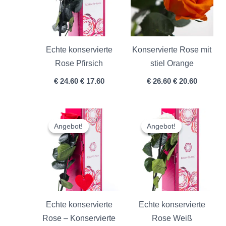
Echte konservierte
Konservierte Rose mit
Rose Pfirsich
stiel Orange
€
24.60
€
17.60
€
26.60
€
20.60
Ursprünglicher
Aktueller
Ursprünglicher
Aktuelle
Preis
Preis
Preis
Preis
Angebot!
Angebot!
Angebot!
Angebot!
war:
ist:
war:
ist:
€ 24.60
€ 17.60.
€ 24.60
€ 18.60.
Echte konservierte
Echte konservierte
Rose – Konservierte
Rose Weiß