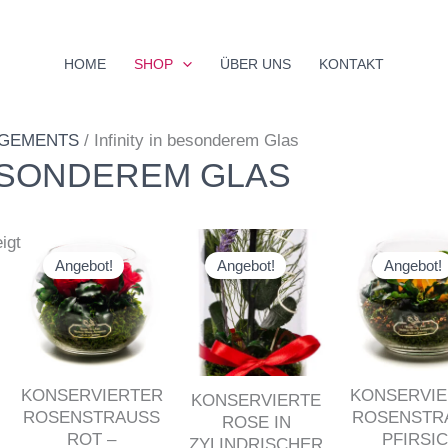
Nach
Beliebtheit
HOME
SHOP
ÜBER UNS
KONTAKT
sortiert
NGEMENTS
/ Infinity in besonderem Glas
BESONDEREM GLAS
Ursprünglicher
Aktueller
Ursprünglicher
Aktueller
Urs
igt
Preis
Preis
Preis
Preis
Pre
Angebot!
Angebot!
Angebot!
war:
ist:
war:
ist:
war
€ 39.41
€ 37.90.
€ 42.90
€ 37.90.
€ 4
KONSERVIERTER
KONSERVIE
KONSERVIERTE
ROSENSTRAUSS R
ROSENSTRA
ROSE IN
OT – M
FIRSICH
ZYLINDRISCHER