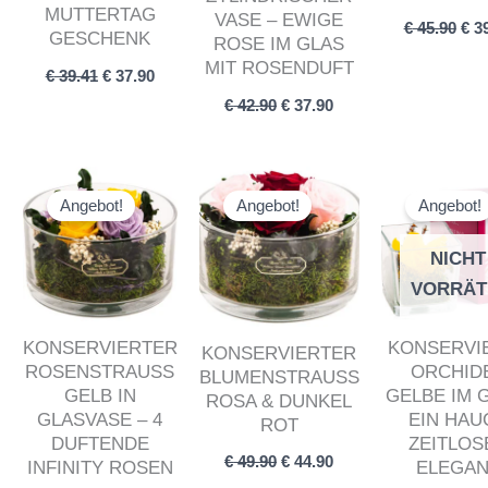
UTTERTAG G
VASE – EWIGE
€
45.90
€
39
ESCHENK
ROSE IM GLAS
MIT ROSENDUFT
€
39.41
€
37.90
€
42.90
€
37.90
Ursprünglicher
Aktueller
Ursprünglicher
Aktueller
Urs
Preis
Preis
Preis
Preis
Pre
Angebot!
Angebot!
Angebot!
war:
ist:
war:
ist:
war
€ 49.90
€ 44.90.
€ 49.90
€ 44.90.
€ 4
NICHT
VORRÄT
KONSERVIERTER
KONSERVI
KONSERVIERTER
ROSENSTRAUSS G
ORCHID
BLUMENSTRAUSS R
ELB IN G
GELBE IM 
OSA & DUNKEL R
LASVASE – 4 D
EIN HAU
OT
UFTENDE I
ZEITLOS
€
49.90
€
44.90
NFINITY ROSEN
ELEGA