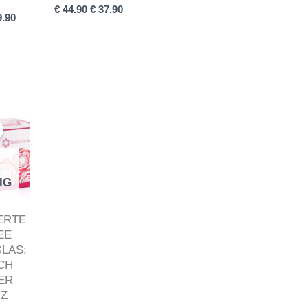
€
44.90
€
37.90
.90
prünglicher
Aktueller
is
Preis
:
ist:
4.90
€ 39.99.
IG
ERTE
EE
GLAS:
CH
ER
NZ