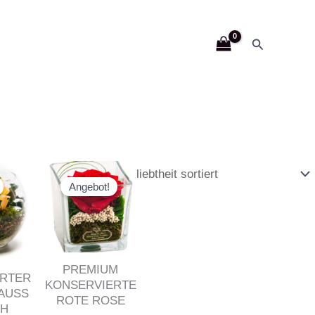
Suchen
prünglicher
Aktueller
Ursprünglicher
Aktueller
is
Preis
Preis
Preis
Angebot!
:
ist:
war:
ist:
5.90
€ 39.90.
€ 44.90
€ 37.90.
PREMIUM
RTER
KONSERVIERTE
USS P
ROTE ROSE