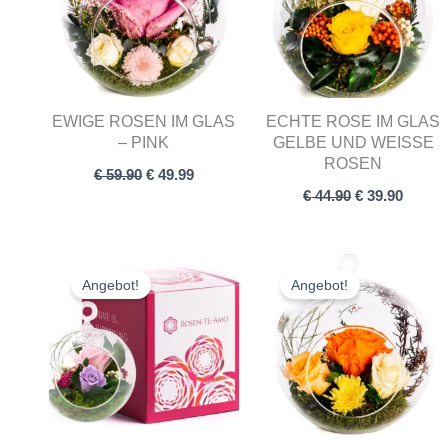
EWIGE ROSEN IM GLAS
ECHTE ROSE IM GLAS
– PINK
GELBE UND WEISSE R
OSEN
€
59.90
€
49.99
€
44.90
€
39.90
Ursprünglicher
Aktueller
Ursprünglich
Aktuel
Preis
Preis
Preis
Preis
Angebot!
Angebot!
war:
ist:
war:
ist:
€ 44.90
€ 36.90.
€ 55.90
€ 49.99