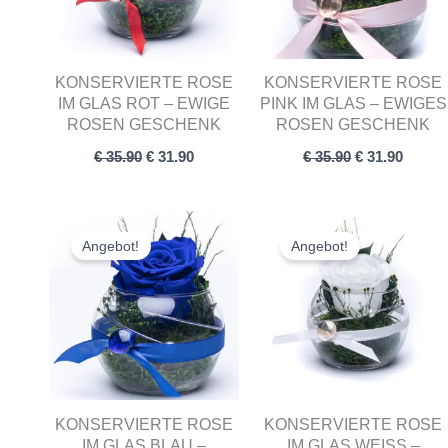
KONSERVIERTE ROSE
KONSERVIERTE ROSE
IM GLAS ROT – EWIGE
PINK IM GLAS – EWIGES
ROSEN GESCHENK
ROSEN GESCHENK
€
35.90
€
31.90
€
35.90
€
31.90
Ursprünglicher
Aktueller
Ursprünglich
Aktuel
Preis
Preis
Preis
Preis
Angebot!
Angebot!
war:
ist:
war:
ist:
€ 35.90
€ 31.90.
€ 35.90
€ 31.90
KONSERVIERTE ROSE
KONSERVIERTE ROSE
IM GLAS BLAU –
IM GLAS WEISS – I