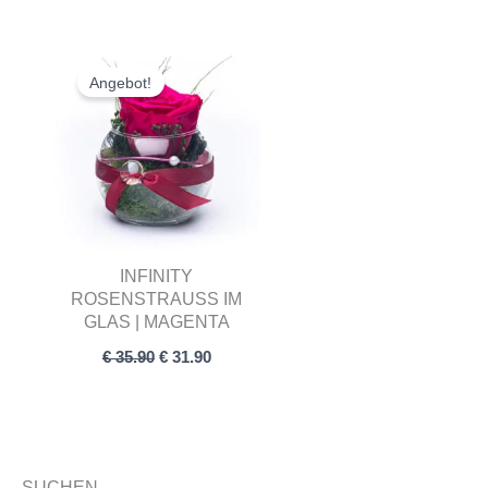
Ursprünglicher
Aktueller
Preis
Preis
Angebot!
war:
ist:
€ 35.90
€ 31.90.
INFINITY
ROSENSTRAUSS IM G
LAS | MAGENTA
€
35.90
€
31.90
SUCHEN