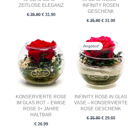
ZEITLOSE ELEGANZ
NFINITY ROSEN G
ESCHENK
€
35.90
€
31.90
€
35.90
€
31.90
Ursprünglich
Aktuel
Preis
Preis
Angebot!
war:
ist:
€ 35.90
€ 29.60
KONSERVIERTE ROSE
INFINITY ROSE IN GLAS
IM GLAS ROT – EWIGE
VASE – KONSERVIERTE
ROSE 3+ JAHRE
ROSE GESCHENK
HALTBAR
€
35.90
€
29.60
€
26.99