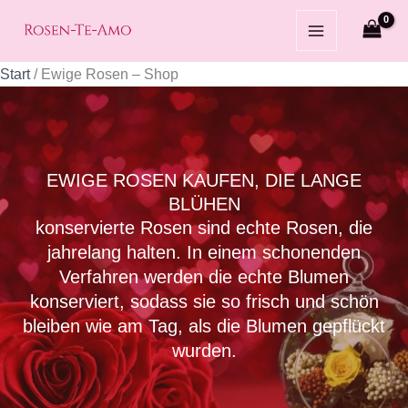
Zum
Nach
Inhalt
Beliebtheit
springen
sortiert
Start
/ Ewige Rosen – Shop
EWIGE ROSEN KAUFEN, DIE LANGE
BLÜHEN
konservierte Rosen sind echte Rosen, die
jahrelang halten. In einem schonenden
Verfahren werden die echte Blumen
konserviert, sodass sie so frisch und schön
bleiben wie am Tag, als die Blumen gepflückt
wurden.