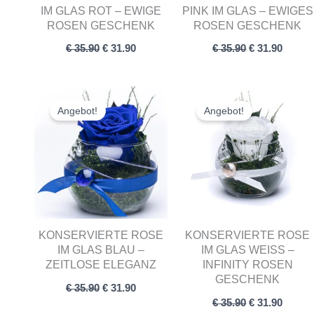
IM GLAS ROT – EWIGE
PINK IM GLAS – EWIGES
ROSEN GESCHENK
ROSEN GESCHENK
€
35.90
€
31.90
€
35.90
€
31.90
Ursprünglicher
Aktueller
Ursprünglich
Aktuel
Preis
Preis
Preis
Preis
Angebot!
Angebot!
war:
ist:
war:
ist:
€ 35.90
€ 31.90.
€ 35.90
€ 31.90
KONSERVIERTE ROSE
KONSERVIERTE ROSE
IM GLAS BLAU –
IM GLAS WEISS – I
ZEITLOSE ELEGANZ
NFINITY ROSEN G
ESCHENK
€
35.90
€
31.90
€
35.90
€
31.90