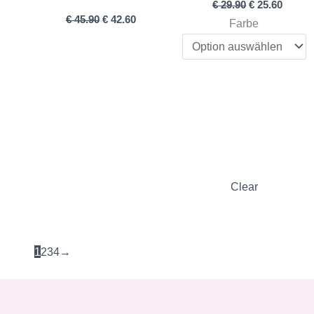
€
29.90
€
25.60
€
45.90
€
42.60
Farbe
Clear
1
2
3
4
→