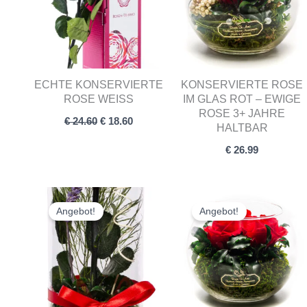
ECHTE KONSERVIERTE
KONSERVIERTE ROSE
ROSE WEISS
IM GLAS ROT – EWIGE
ROSE 3+ JAHRE
€
24.60
€
18.60
HALTBAR
€
26.99
Ursprünglicher
Aktueller
Ursprünglich
Aktuel
Preis
Preis
Preis
Preis
Angebot!
Angebot!
war:
ist:
war:
ist:
€ 42.90
€ 37.90.
€ 39.41
€ 37.90