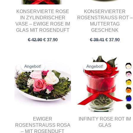
KONSERVIERTE ROSE
KONSERVIERTER
IN ZYLINDRISCHER
ROSENSTRAUSS ROT – M
VASE – EWIGE ROSE IM
UTTERTAG G
GLAS MIT ROSENDUFT
ESCHENK
€
42.90
€
37.90
€
39.41
€
37.90
Ursprünglicher
Aktueller
Ursprünglich
Aktuel
Preis
Preis
Preis
Preis
Angebot!
Angebot!
war:
ist:
war:
ist:
€ 45.90
€ 42.60.
€ 29.90
€ 25.60
EWIGER
INFINITY ROSE ROT IM
ROSENSTRAUSS ROSA –
GLAS
MIT ROSENDUFT