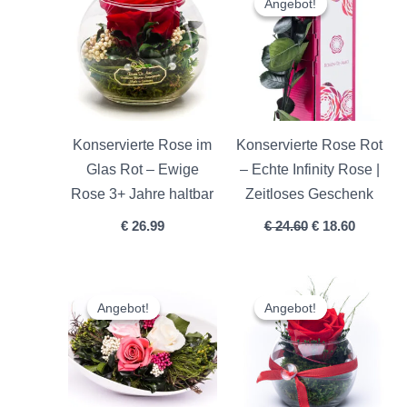
Angebot!
Angebot!
war:
ist:
€ 24.60
€ 18.60.
Konservierte Rose im
Konservierte Rose Rot
Glas Rot – Ewige
– Echte Infinity Rose |
Rose 3+ Jahre haltbar
Zeitloses Geschenk
€
26.99
€
24.60
€
18.60
Ursprünglicher
Aktueller
Ursprünglicher
Aktuelle
Preis
Preis
Preis
Preis
Angebot!
Angebot!
Angebot!
Angebot!
war:
ist:
war:
ist:
€ 45.90
€ 42.60.
€ 35.90
€ 31.90.