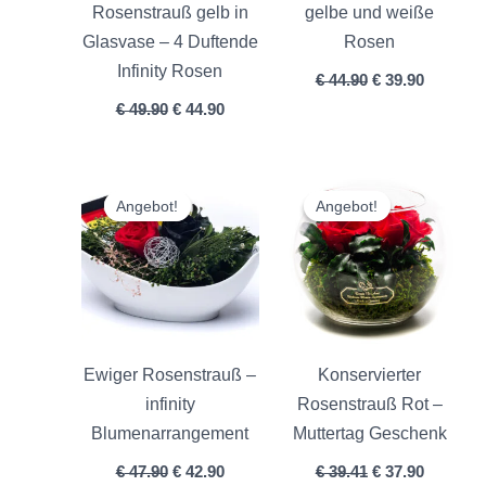
Rosenstrauß gelb in
gelbe und weiße
Glasvase – 4 Duftende
Rosen
Infinity Rosen
€
44.90
€
39.90
€
49.90
€
44.90
Ursprünglicher
Aktueller
Ursprünglicher
Aktuelle
Preis
Preis
Preis
Preis
Angebot!
Angebot!
Angebot!
Angebot!
war:
ist:
war:
ist:
€ 47.90
€ 42.90.
€ 39.41
€ 37.90.
Ewiger Rosenstrauß –
Konservierter
infinity
Rosenstrauß Rot –
Blumenarrangement
Muttertag Geschenk
€
47.90
€
42.90
€
39.41
€
37.90