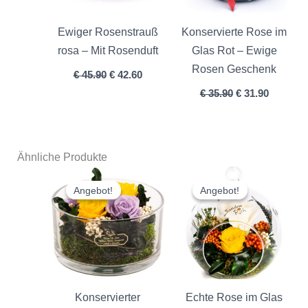
Ewiger Rosenstrauß
Konservierte Rose im
rosa – Mit Rosenduft
Glas Rot – Ewige
Rosen Geschenk
€
45.90
€
42.60
€
35.90
€
31.90
Ähnliche Produkte
Ursprünglicher
Aktueller
Ursprünglicher
Aktuelle
Preis
Preis
Preis
Preis
Angebot!
Angebot!
Angebot!
Angebot!
war:
ist:
war:
ist:
€ 49.90
€ 44.90.
€ 44.90
€ 39.90.
Konservierter
Echte Rose im Glas