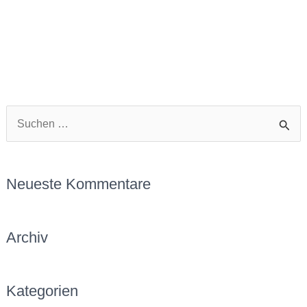
S
u
c
Neueste Kommentare
h
e
Archiv
n
n
a
Kategorien
c