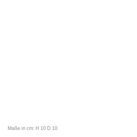
Maße in cm: H 10 D 10