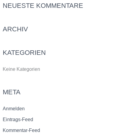
c
NEUESTE KOMMENTARE
h
e
ARCHIV
n
n
a
KATEGORIEN
c
h
Keine Kategorien
:
META
Anmelden
Eintrags-Feed
Kommentar-Feed