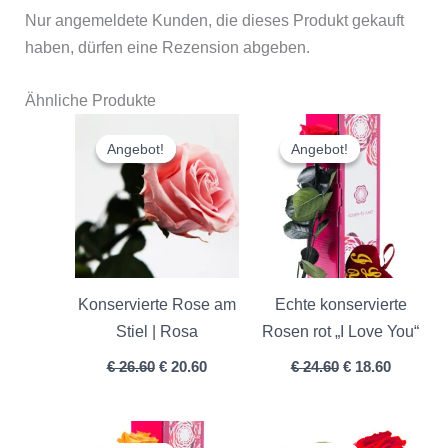
Nur angemeldete Kunden, die dieses Produkt gekauft
haben, dürfen eine Rezension abgeben.
Ähnliche Produkte
Ursprünglicher
Aktueller
Ursprünglicher
Aktuelle
Preis
Preis
Preis
Preis
Angebot!
Angebot!
Angebot!
Angebot!
war:
ist:
war:
ist:
€ 26.60
€ 20.60.
€ 24.60
€ 18.60.
Konservierte Rose am
Echte konservierte
Stiel | Rosa
Rosen rot „I Love You“
€
26.60
€
20.60
€
24.60
€
18.60
Ursprünglicher
Aktueller
Ursprünglicher
Aktuelle