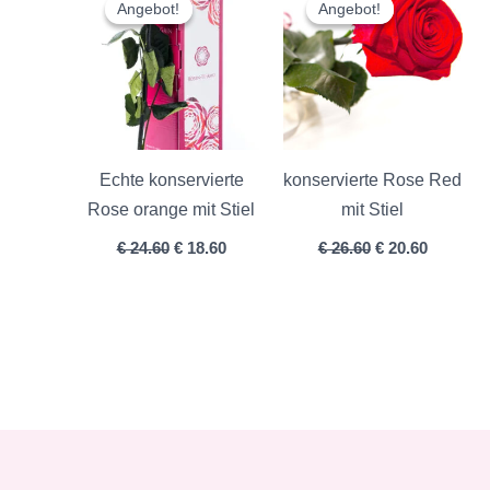
Preis
Preis
Preis
Preis
Angebot!
Angebot!
Angebot!
Angebot!
war:
ist:
war:
ist:
€ 24.60
€ 18.60.
€ 26.60
€ 20.60.
Echte konservierte
konservierte Rose Red
Rose orange mit Stiel
mit Stiel
€
24.60
€
18.60
€
26.60
€
20.60