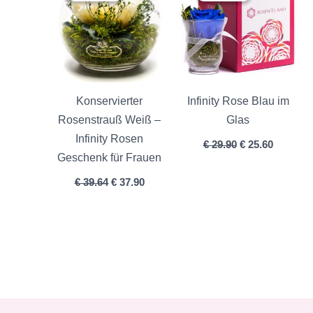
€ 39.64
€ 37.90.
€ 29.90
€ 25.60.
Konservierter
Infinity Rose Blau im
Rosenstrauß Weiß –
Glas
Infinity Rosen
€
29.90
€
25.60
Geschenk für Frauen
€
39.64
€
37.90