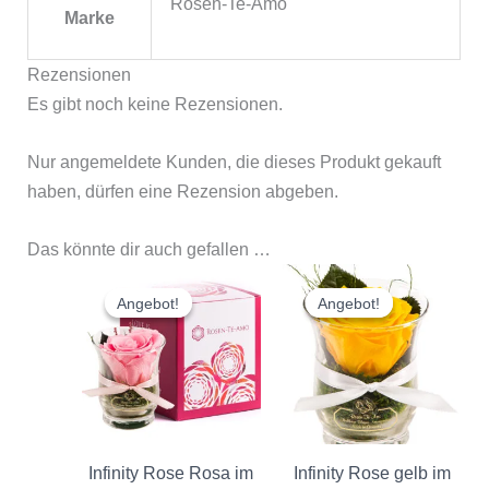
Rosen-Te-Amo
Marke
Rezensionen
Es gibt noch keine Rezensionen.
Nur angemeldete Kunden, die dieses Produkt gekauft
haben, dürfen eine Rezension abgeben.
Das könnte dir auch gefallen …
Ursprünglicher
Aktueller
Ursprünglicher
Aktuelle
Preis
Preis
Preis
Preis
Angebot!
Angebot!
Angebot!
Angebot!
war:
ist:
war:
ist:
€ 29.90
€ 25.60.
€ 29.90
€ 25.60.
Infinity Rose Rosa im
Infinity Rose gelb im