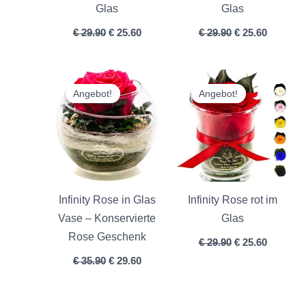
Glas
Glas
€
29.90
€
25.60
€
29.90
€
25.60
Ursprünglicher
Aktueller
Ursprünglicher
Aktuelle
Preis
Preis
Preis
Preis
Angebot!
Angebot!
Angebot!
Angebot!
war:
ist:
war:
ist:
€ 35.90
€ 29.60.
€ 29.90
€ 25.60.
Infinity Rose in Glas
Infinity Rose rot im
Vase – Konservierte
Glas
Rose Geschenk
€
29.90
€
25.60
€
35.90
€
29.60