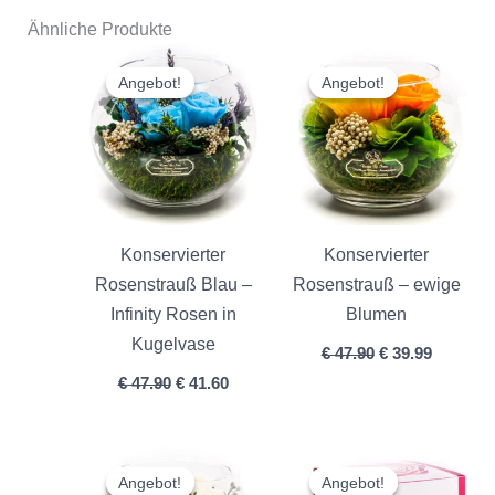
Ähnliche Produkte
Ursprünglicher
Aktueller
Ursprünglicher
Aktuelle
Preis
Preis
Preis
Preis
Angebot!
Angebot!
Angebot!
Angebot!
war:
ist:
war:
ist:
€ 47.90
€ 41.60.
€ 47.90
€ 39.99.
Konservierter
Konservierter
Rosenstrauß Blau –
Rosenstrauß – ewige
Infinity Rosen in
Blumen
Kugelvase
€
47.90
€
39.99
€
47.90
€
41.60
Ursprünglicher
Aktueller
Ursprünglicher
Aktuelle
Preis
Preis
Preis
Preis
Angebot!
Angebot!
Angebot!
Angebot!
war:
ist:
war:
ist: